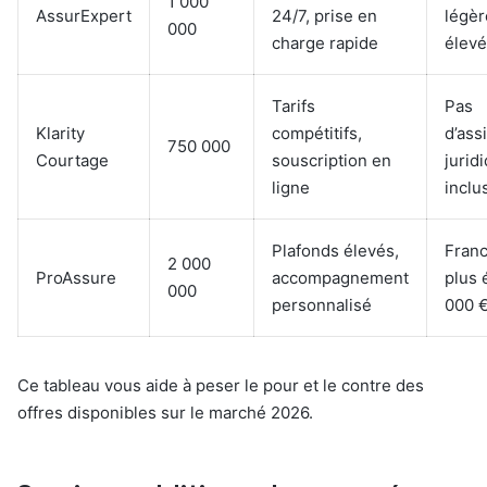
1 000
AssurExpert
24/7, prise en
légè
000
charge rapide
élev
Tarifs
Pas
Klarity
compétitifs,
d’ass
750 000
Courtage
souscription en
jurid
ligne
inclu
Plafonds élevés,
Franc
2 000
ProAssure
accompagnement
plus 
000
personnalisé
000 €
Ce tableau vous aide à peser le pour et le contre des
offres disponibles sur le marché 2026.