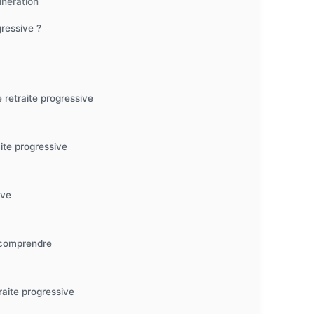
unération
ressive ?
retraite progressive
aite progressive
ive
x comprendre
traite progressive