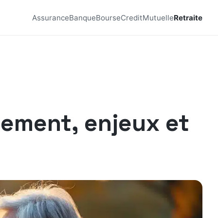
Assurance
Banque
Bourse
Credit
Mutuelle
Retraite
nnement, enjeux et