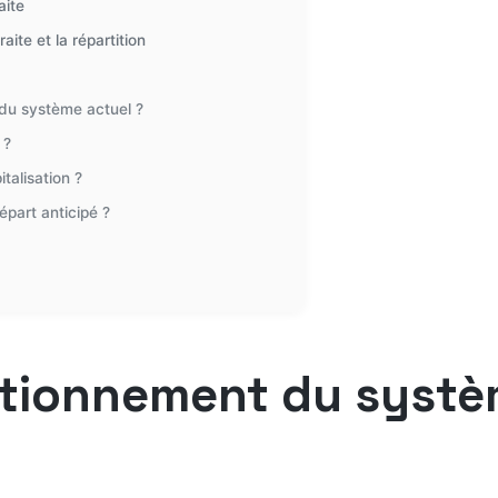
aite
ite et la répartition
e du système actuel ?
 ?
talisation ?
part anticipé ?
tionnement du systèm